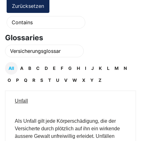
Glossaries
All
A
B
C
D
E
F
G
H
I
J
K
L
M
N
O
P
Q
R
S
T
U
V
W
X
Y
Z
Unfall
Als Unfall gilt jede Körperschädigung, die der
Versicherte durch plötzlich auf ihn ein wirkende
äussere Gewalt unfreiwillig erleidet. Unfällen