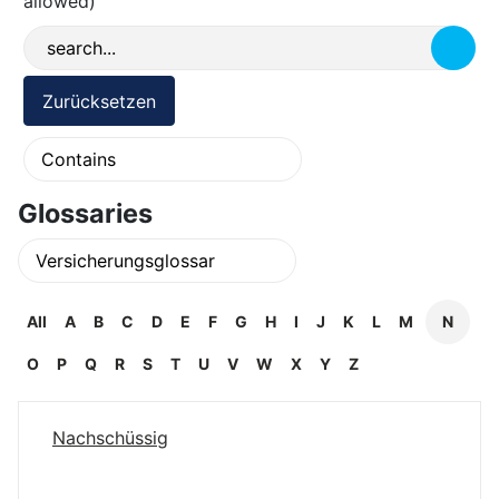
allowed)
Glossaries
All
A
B
C
D
E
F
G
H
I
J
K
L
M
N
O
P
Q
R
S
T
U
V
W
X
Y
Z
Nachschüssig