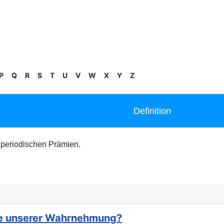
P
Q
R
S
T
U
V
W
X
Y
Z
Definition
n periodischen Prämien.
nze unserer Wahrnehmung?