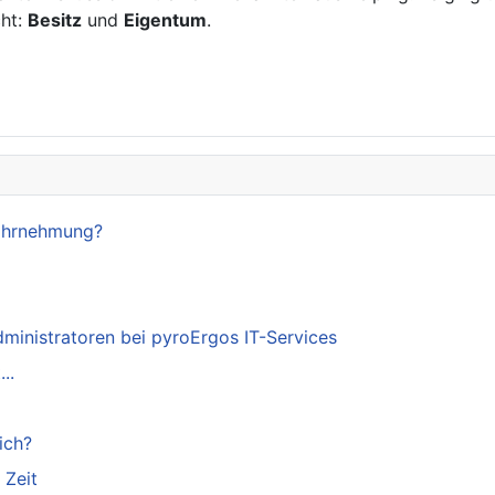
cht:
Besitz
und
Eigentum
.
Wahrnehmung?
dministratoren bei pyroErgos IT-Services
..
ich?
 Zeit