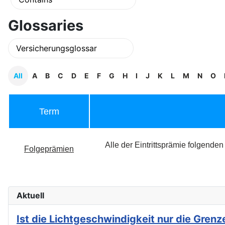
Glossaries
All
A
B
C
D
E
F
G
H
I
J
K
L
M
N
O
Term
Alle der Eintrittsprämie folgende
Folgeprämien
Aktuell
Ist die Lichtgeschwindigkeit nur die Gre