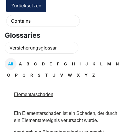
Glossaries
All
A
B
C
D
E
F
G
H
I
J
K
L
M
N
O
P
Q
R
S
T
U
V
W
X
Y
Z
Elementarschaden
Ein Elementarschaden ist ein Schaden, der durch
ein Elementarereignis verursacht wurde.