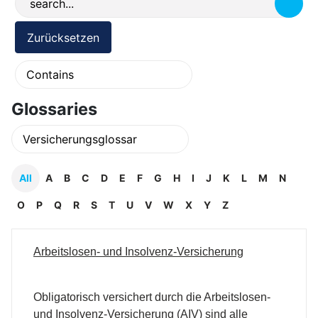
Glossaries
All
A
B
C
D
E
F
G
H
I
J
K
L
M
N
O
P
Q
R
S
T
U
V
W
X
Y
Z
Arbeitslosen- und Insolvenz-Versicherung
Obligatorisch versichert durch die Arbeitslosen-
und Insolvenz-Versicherung (AIV) sind alle