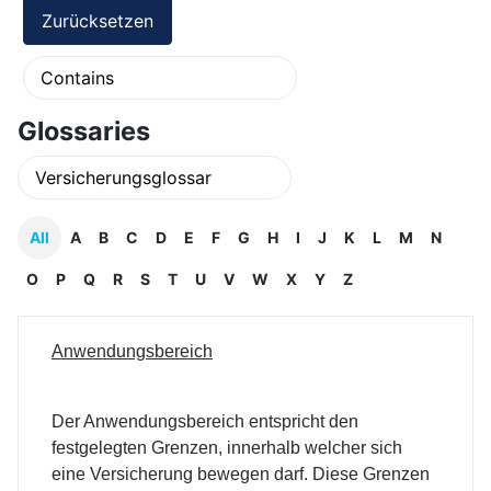
Glossaries
All
A
B
C
D
E
F
G
H
I
J
K
L
M
N
O
P
Q
R
S
T
U
V
W
X
Y
Z
Anwendungsbereich
Der Anwendungsbereich entspricht den
festgelegten Grenzen, innerhalb welcher sich
eine Versicherung bewegen darf. Diese Grenzen