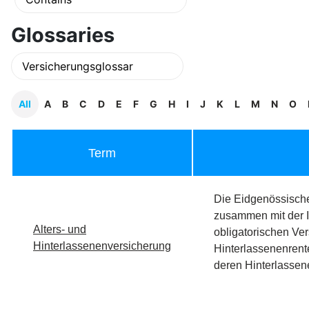
Glossaries
All
A
B
C
D
E
F
G
H
I
J
K
L
M
N
O
Term
Die Eidgenössische 
zusammen mit der I
Alters- und
obligatorischen Ver
Hinterlassenenversicherung
Hinterlassenenrente
deren Hinterlassen