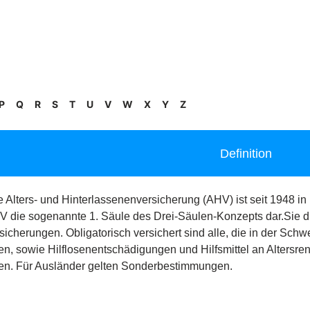
P
Q
R
S
T
U
V
W
X
Y
Z
Definition
Alters- und Hinterlassenenversicherung (AHV) ist seit 1948 in K
V die sogenannte 1. Säule des Drei-Säulen-Konzepts dar.Sie d
sicherungen. Obligatorisch versichert sind alle, die in der Schw
n, sowie Hilflosenentschädigungen und Hilfsmittel an Altersren
en. Für Ausländer gelten Sonderbestimmungen.