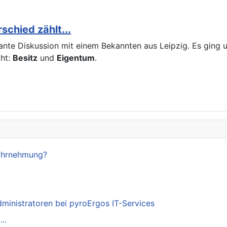
chied zählt...
ssante Diskussion mit einem Bekannten aus Leipzig. Es gin
cht:
Besitz
und
Eigentum
.
Wahrnehmung?
dministratoren bei pyroErgos IT-Services
..