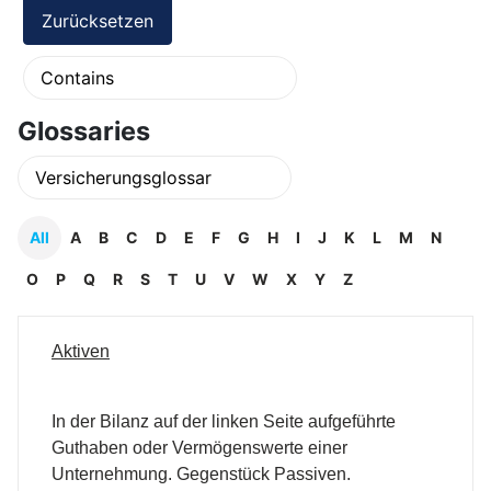
Glossaries
All
A
B
C
D
E
F
G
H
I
J
K
L
M
N
O
P
Q
R
S
T
U
V
W
X
Y
Z
Aktiven
In der Bilanz auf der linken Seite aufgeführte
Guthaben oder Vermögenswerte einer
Unternehmung. Gegenstück Passiven.