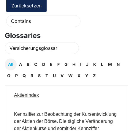
Glossaries
All
A
B
C
D
E
F
G
H
I
J
K
L
M
N
O
P
Q
R
S
T
U
V
W
X
Y
Z
Aktienindex
Kennziffer zur Beobachtung der Kursentwicklung
der Aktien der Börse. Die tägliche Veränderung
der Aktienkurse und somit der Kennziffer