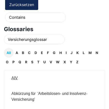
Glossaries
All
A
B
C
D
E
F
G
H
I
J
K
L
M
N
O
P
Q
R
S
T
U
V
W
X
Y
Z
AIV
Abkürzung für 'Arbeitslosen- und Insolvenz-
Versicherung'