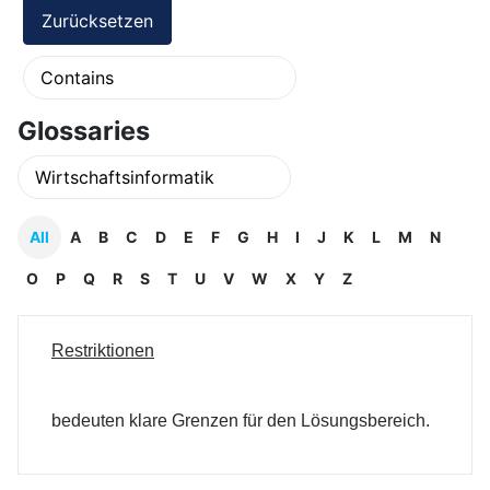
Glossaries
All
A
B
C
D
E
F
G
H
I
J
K
L
M
N
O
P
Q
R
S
T
U
V
W
X
Y
Z
Restriktionen
bedeuten klare Grenzen für den Lösungsbereich.