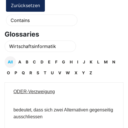
Glossaries
All
A
B
C
D
E
F
G
H
I
J
K
L
M
N
O
P
Q
R
S
T
U
V
W
X
Y
Z
ODER-Verzweigung
bedeutet, dass sich zwei Alternativen gegenseitig
ausschliessen