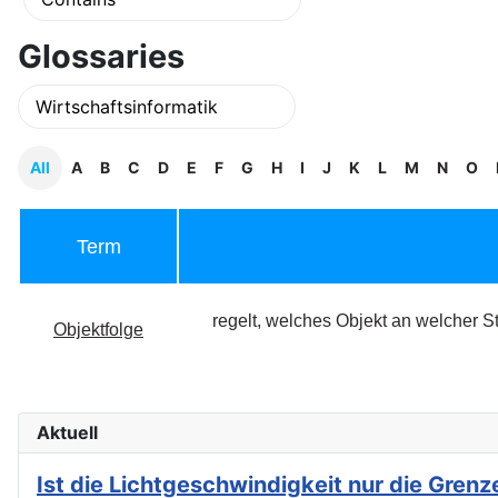
Glossaries
All
A
B
C
D
E
F
G
H
I
J
K
L
M
N
O
Term
regelt, welches Objekt an welcher St
Objektfolge
Aktuell
Ist die Lichtgeschwindigkeit nur die Gre