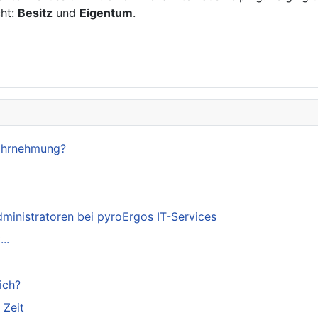
cht:
Besitz
und
Eigentum
.
Wahrnehmung?
dministratoren bei pyroErgos IT-Services
..
ich?
 Zeit