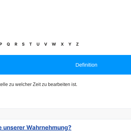
P
Q
R
S
T
U
V
W
X
Y
Z
Definition
elle zu welcher Zeit zu bearbeiten ist.
nze unserer Wahrnehmung?