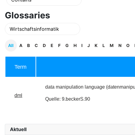
Glossaries
All
A
B
C
D
E
F
G
H
I
J
K
L
M
N
O
Term
data manipulation language (datenmanipu
dml
Quelle: 9.beckerS.90
Aktuell