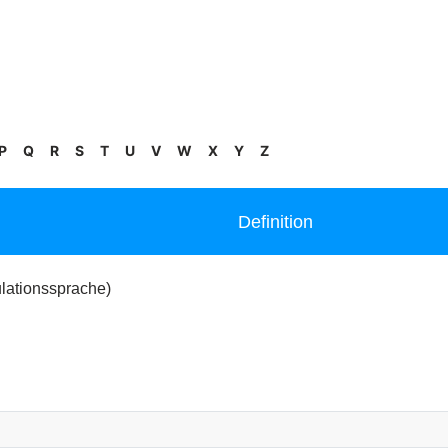
P
Q
R
S
T
U
V
W
X
Y
Z
Definition
lationssprache)