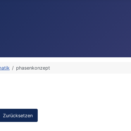
matik
phasenkonzept