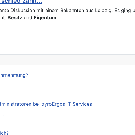
chied zählt...
ssante Diskussion mit einem Bekannten aus Leipzig. Es gin
cht:
Besitz
und
Eigentum
.
Wahrnehmung?
dministratoren bei pyroErgos IT-Services
..
ich?