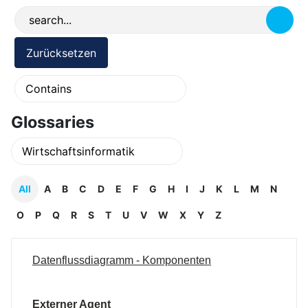
Glossaries
All
A
B
C
D
E
F
G
H
I
J
K
L
M
N
O
P
Q
R
S
T
U
V
W
X
Y
Z
Datenflussdiagramm - Komponenten
Externer Agent