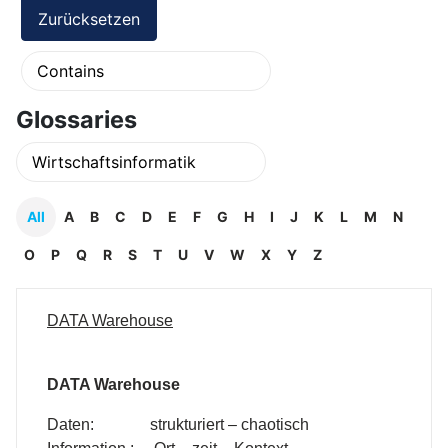
Glossaries
All
A
B
C
D
E
F
G
H
I
J
K
L
M
N
O
P
Q
R
S
T
U
V
W
X
Y
Z
DATA Warehouse
DATA Warehouse
Daten: strukturiert – chaotisch