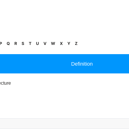
P
Q
R
S
T
U
V
W
X
Y
Z
Definition
cture