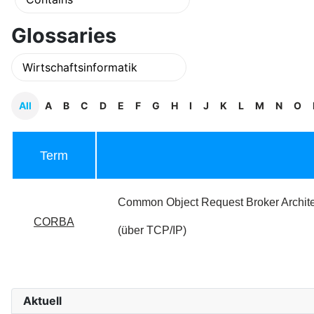
Glossaries
All
A
B
C
D
E
F
G
H
I
J
K
L
M
N
O
Term
Common Object Request Broker Archite
CORBA
(über TCP/IP)
Aktuell