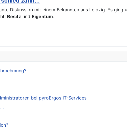
chied zählt...
ssante Diskussion mit einem Bekannten aus Leipzig. Es gin
cht:
Besitz
und
Eigentum
.
Wahrnehmung?
dministratoren bei pyroErgos IT-Services
..
ich?