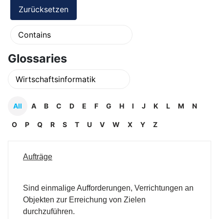
Glossaries
All
A
B
C
D
E
F
G
H
I
J
K
L
M
N
O
P
Q
R
S
T
U
V
W
X
Y
Z
Aufträge
Sind einmalige Aufforderungen, Verrichtungen an
Objekten zur Erreichung von Zielen
durchzuführen.