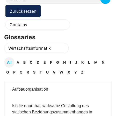
Glossaries
All
A
B
C
D
E
F
G
H
I
J
K
L
M
N
O
P
Q
R
S
T
U
V
W
X
Y
Z
Aufbauorganisation
Ist die dauerhaft wirksame Gestaltung des
statischen Beziehungszusammenhanges in