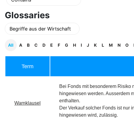
Glossaries
All
A
B
C
D
E
F
G
H
I
J
K
L
M
N
O
Term
Bei Fonds mit besonderem Risiko m
hingewiesen werden. Ausserdem mü
enthalten.
Warnklausel
Der Verkauf solcher Fonds ist nur 
hingewiesen wird, zulässig.