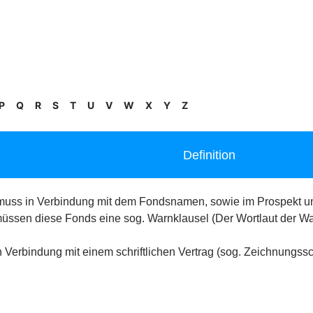
P
Q
R
S
T
U
V
W
X
Y
Z
Definition
uss in Verbindung mit dem Fondsnamen, sowie im Prospekt und
ssen diese Fonds eine sog. Warnklausel (Der Wortlaut der Wa
in Verbindung mit einem schriftlichen Vertrag (sog. Zeichnungs