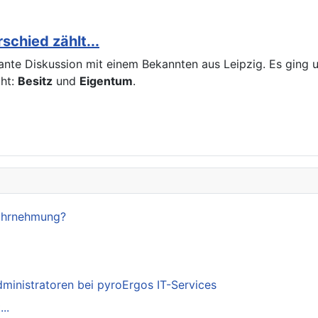
chied zählt...
ssante Diskussion mit einem Bekannten aus Leipzig. Es gin
cht:
Besitz
und
Eigentum
.
Wahrnehmung?
dministratoren bei pyroErgos IT-Services
..