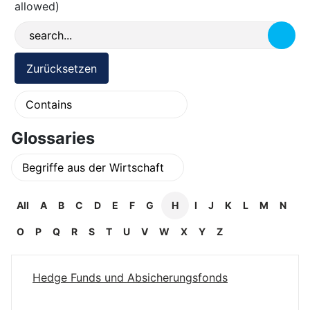
allowed)
Glossaries
All
A
B
C
D
E
F
G
H
I
J
K
L
M
N
O
P
Q
R
S
T
U
V
W
X
Y
Z
Hedge Funds und Absicherungsfonds