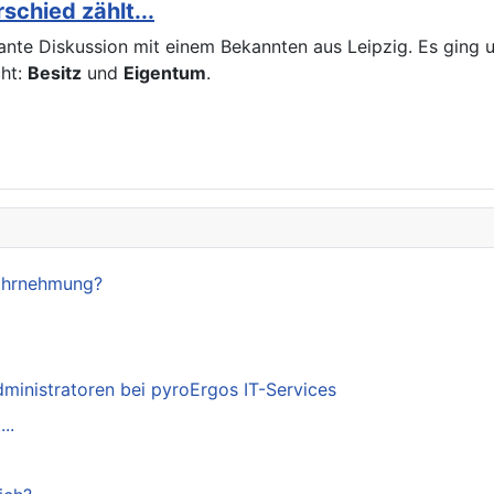
chied zählt...
ssante Diskussion mit einem Bekannten aus Leipzig. Es gin
cht:
Besitz
und
Eigentum
.
Wahrnehmung?
dministratoren bei pyroErgos IT-Services
..