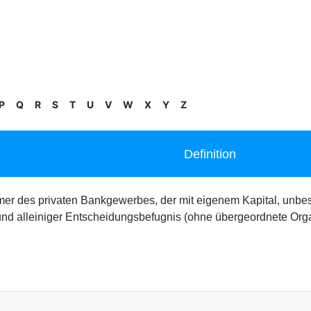
P
Q
R
S
T
U
V
W
X
Y
Z
Definition
ehmer des privaten Bankgewerbes, der mit eigenem Kapital, un
und alleiniger Entscheidungsbefugnis (ohne übergeordnete Or