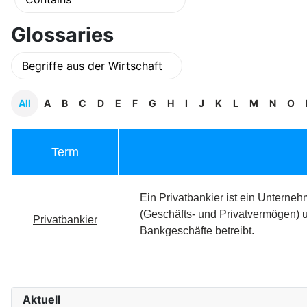
Glossaries
All
A
B
C
D
E
F
G
H
I
J
K
L
M
N
O
Term
Ein Privatbankier ist ein Untern
(Geschäfts- und Privatvermögen) 
Privatbankier
Bankgeschäfte betreibt.
Aktuell