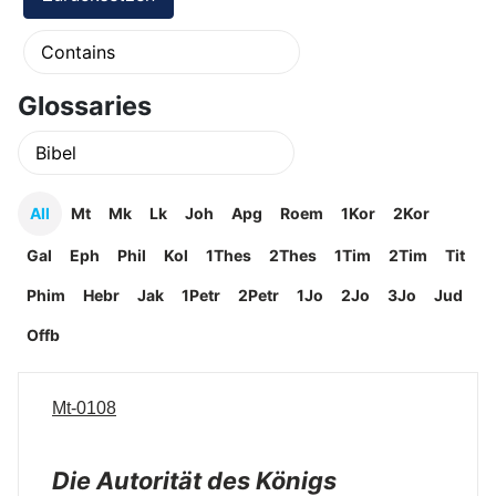
Glossaries
All
Mt
Mk
Lk
Joh
Apg
Roem
1Kor
2Kor
Gal
Eph
Phil
Kol
1Thes
2Thes
1Tim
2Tim
Tit
Phim
Hebr
Jak
1Petr
2Petr
1Jo
2Jo
3Jo
Jud
Offb
Mt-0108
Die Autorität des Königs