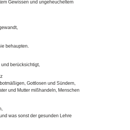
utem Gewissen und ungeheucheltem
gewandt,
sie behaupten.
und berücksichtigt,
tz
nbotmäßigen, Gottlosen und Sündern,
ater und Mutter mißhandeln, Menschen
n,
und was sonst der gesunden Lehre