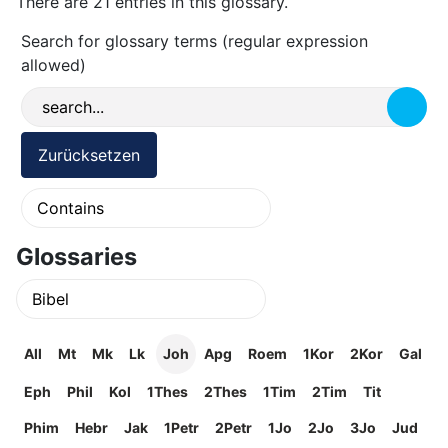
There are 21 entries in this glossary.
Search for glossary terms (regular expression
allowed)
Glossaries
All
Mt
Mk
Lk
Joh
Apg
Roem
1Kor
2Kor
Gal
Eph
Phil
Kol
1Thes
2Thes
1Tim
2Tim
Tit
Phim
Hebr
Jak
1Petr
2Petr
1Jo
2Jo
3Jo
Jud