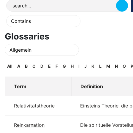
Glossaries
All
A
B
C
D
E
F
G
H
I
J
K
L
M
N
O
Term
Definition
Relativitätstheorie
Einsteins Theorie, die 
Reinkarnation
Die spirituelle Vorste