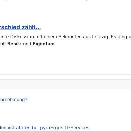
chied zählt...
ssante Diskussion mit einem Bekannten aus Leipzig. Es gin
cht:
Besitz
und
Eigentum
.
Wahrnehmung?
dministratoren bei pyroErgos IT-Services