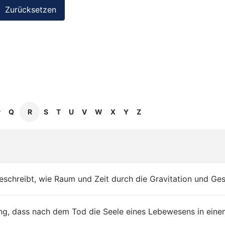
P
Q
R
S
T
U
V
W
X
Y
Z
beschreibt, wie Raum und Zeit durch die Gravitation und Ge
llung, dass nach dem Tod die Seele eines Lebewesens in ei