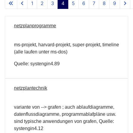
1
2
3
4
5
6
7
8
9
netzplanprogramme
ms-projekt, harvard-projekt, super-projekt, timeline
(alle laufen unter ms-dos)
Quelle: systengin4.89
netzplantechnik
variante von --> grafen ; auch ablaufdiagramme,
datenflussdiagramme, programmablafpläne usw.
sind typische anwendungen von grafen, Quelle:
systengin4.12