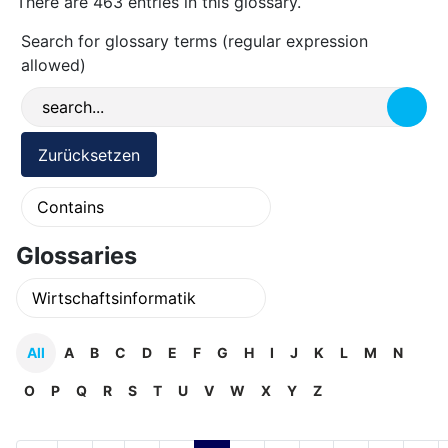
There are 463 entries in this glossary.
Search for glossary terms (regular expression
allowed)
Glossaries
All
A
B
C
D
E
F
G
H
I
J
K
L
M
N
O
P
Q
R
S
T
U
V
W
X
Y
Z