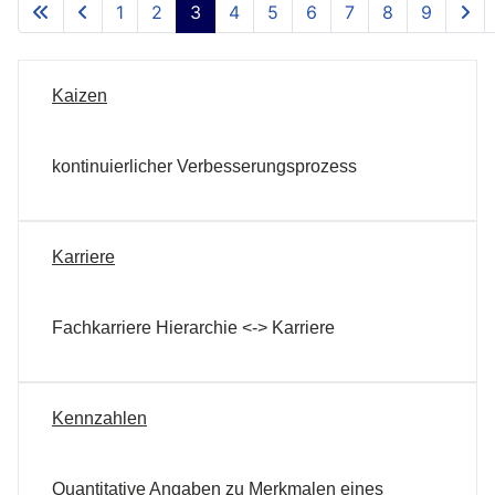
1
2
3
4
5
6
7
8
9
Kaizen
kontinuierlicher Verbesserungsprozess
Karriere
Fachkarriere Hierarchie <-> Karriere
Kennzahlen
Quantitative Angaben zu Merkmalen eines