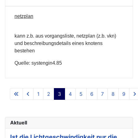
netzplan
kann z.b. aus vorgangsliste, netzplan (z.b. vkn)
und beschreibungsdetails eines knotens
bestehen
Quelle: systengin4.85
1
2
3
4
5
6
7
8
9
Aktuell
Ist die Lichtgeschwindigkeit nur die