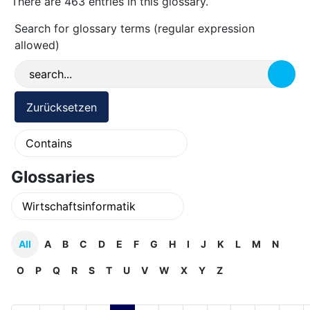
There are 463 entries in this glossary.
Search for glossary terms (regular expression
allowed)
Glossaries
All
A
B
C
D
E
F
G
H
I
J
K
L
M
N
O
P
Q
R
S
T
U
V
W
X
Y
Z